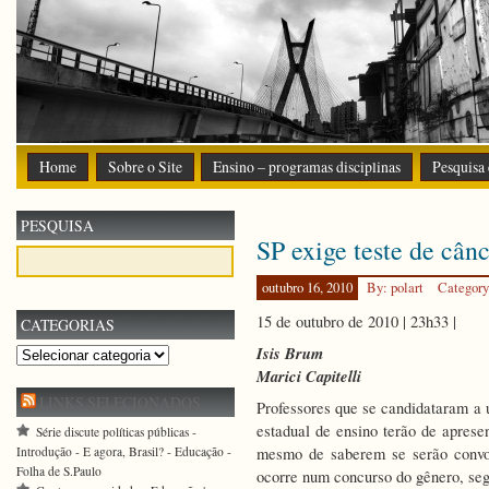
Home
Sobre o Site
Ensino – programas disciplinas
Pesquisa
PESQUISA
SP exige teste de cân
outubro 16, 2010
By: polart
Categor
15 de outubro de 2010 | 23h33 |
CATEGORIAS
Isis Brum
Categorias
Marici Capitelli
LINKS SELECIONADOS
Professores que se candidataram a 
estadual de ensino terão de aprese
Série discute políticas públicas -
Introdução - E agora, Brasil? - Educação -
mesmo de saberem se serão convoc
Folha de S.Paulo
ocorre num concurso do gênero, seg