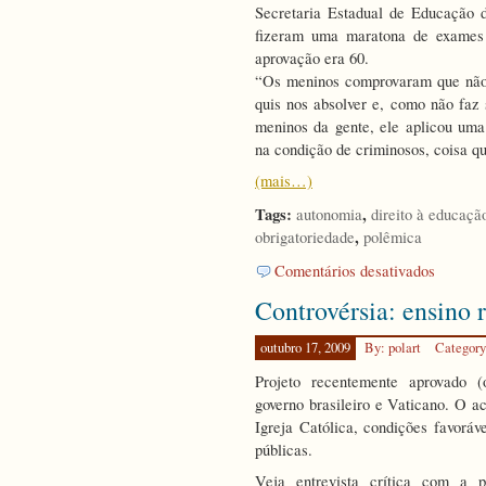
Secretaria Estadual de Educação 
fizeram uma maratona de exames
aprovação era 60.
“Os meninos comprovaram que não 
quis nos absolver e, como não faz 
meninos da gente, ele aplicou uma 
na condição de criminosos, coisa qu
(mais…)
Tags:
,
autonomia
direito à educaçã
,
obrigatoriedade
polêmica
em
Comentários desativados
Controvér
Controvérsia: ensino 
Juiz
condena
pais
outubro 17, 2009
By: polart
Categor
por
Projeto recentemente aprovado (
educar
governo brasileiro e Vaticano. O a
filhos
em
Igreja Católica, condições favoráve
casa
públicas.
Veja entrevista crítica com a 