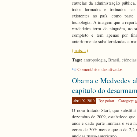
cautelas da administração pública.
todos formados e treinados nas
existentes no país, como parte 
tecnologia. A imagem que a reporta
verdadeira terra de ninguém, ao s
completo e tem apenas por final
anteriormente subalternizadas e ma
(mais…)
Tags:
,
,
antropologia
Brasil
ciências
em
Comentários desativados
Resposta
Obama e Medvedev a
da
CAI/ABA
capítulo do desarmam
à
matéria
abril 09, 2010
By: polart
Category:
n
publicada
pela
O novo tratado Start, que substit
Revista
dezembro de 2009, estabelece que 
Veja
anos e cada parte limitará o seu n
cerca de 30% menor que o de 2,2 m
nuclear russo-americano.