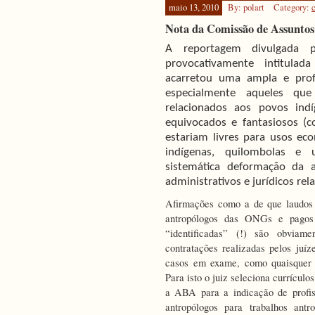
maio 13, 2010
By: polart
Category:
de
novos
Nota da Comissão de Assunto
professore
A reportagem divulgada p
provocativamente intitulad
acarretou uma ampla e prof
especialmente aqueles q
relacionados aos povos indí
equivocados e fantasiosos 
estariam livres para usos e
indígenas, quilombolas e 
sistemática deformação da 
administrativos e jurídicos rela
Afirmações como a de que laudos
antropólogos das ONGs e pagos
“identificadas” (!) são obviame
contratações realizadas pelos juíz
casos em exame, como quaisquer o
Para isto o juiz seleciona currícul
a ABA para a indicação de profis
antropólogos para trabalhos ant