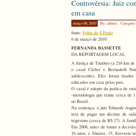
Controvérsia: Juiz co
e
Medvede
em casa
abrem
em
março 08, 2010
By: admin
Category
Praga
um
fonte:
Folha da S.Paulo
novo
6 de março de 2010
capítulo
do
FERNANDA BASSETTE
desarmam
DA REPORTAGEM LOCAL
nuclear
A Justiça de Timóteo (a 216 km de 
o casal Cleber e Bernadeth Nune
adolescentes. Eles foram tirados
educados em casa pelos pais.
O casal é adepto da prática de en
-metodologia que reúne cerca de 
no Brasil.
Na sentença, o juiz Eduardo Augus
terá de pagar um décimo de sal
trigésimo (cerca de R$ 17). A famíli
Em 2008, antes de tomar a decisão
16 anos, e Jônatas, 15, fizessem 