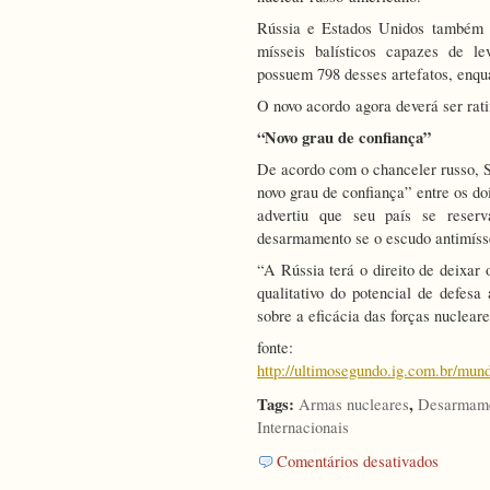
Rússia e Estados Unidos também 
mísseis balísticos capazes de l
possuem 798 desses artefatos, enqu
O novo acordo agora deverá ser rati
“Novo grau de confiança”
De acordo com o chanceler russo, Se
novo grau de confiança” entre os do
advertiu que seu país se reserv
desarmamento se o escudo antimíss
“A Rússia terá o direito de deixar 
qualitativo do potencial de defes
sobre a eficácia das forças nucleare
fonte:
http://ultimosegundo.ig.com.br/
Tags:
,
Armas nucleares
Desarmam
Internacionais
em
Comentários desativados
Obama