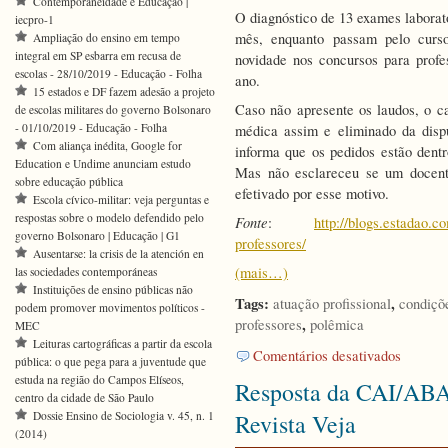
Contemporaneidade e Educação |
O diagnóstico de 13 exames laborato
iecpro-1
mês, enquanto passam pelo curs
Ampliação do ensino em tempo
integral em SP esbarra em recusa de
novidade nos concursos para profe
escolas - 28/10/2019 - Educação - Folha
ano.
15 estados e DF fazem adesão a projeto
Caso não apresente os laudos, o ca
de escolas militares do governo Bolsonaro
- 01/10/2019 - Educação - Folha
médica assim e eliminado da disp
Com aliança inédita, Google for
informa que os pedidos estão dentro
Education e Undime anunciam estudo
Mas não esclareceu se um docent
sobre educação pública
efetivado por esse motivo.
Escola cívico-militar: veja perguntas e
respostas sobre o modelo defendido pelo
Fonte
:
http://blogs.estadao.c
governo Bolsonaro | Educação | G1
professores/
Ausentarse: la crisis de la atención en
(mais…)
las sociedades contemporáneas
Instituições de ensino públicas não
Tags:
,
atuação profissional
condiçõ
podem promover movimentos políticos -
,
professores
polêmica
MEC
Leituras cartográficas a partir da escola
em
Comentários desativados
pública: o que pega para a juventude que
SP
estuda na região do Campos Elíseos,
Resposta da CAI/ABA 
exige
centro da cidade de São Paulo
teste
Dossie Ensino de Sociologia v. 45, n. 1
Revista Veja
de
(2014)
câncer