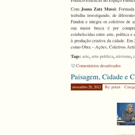
Político-Estéticas no Espaço Públic
Joana Zatz Mussi
Com
: Formada
trabalha investigando, de diferent
Fundou e integra os coletivos de ar
sua maior busca é por compre
estabelecidas entre arte, política 
à produção criativa da cidade. Em
como Obra – Ações, Coletivos Artí
Tags:
,
,
,
arte
arte-política
ativismo
c
em
Comentários desativados
Encontro
Paisagem, Cidade e 
de
Saberes:
Experiênc
novembro 20, 2012
By: polart
Categ
de
Pesquisa-
Social,
Educação
e
Intervenç
Político-
Estéticas