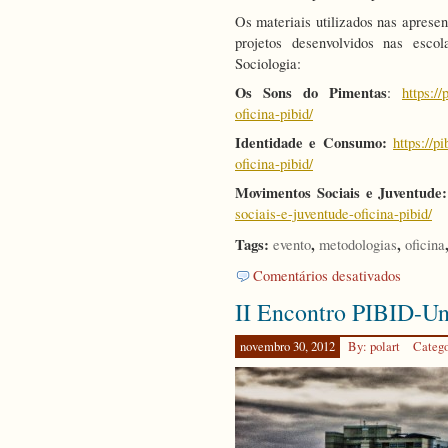
Os materiais utilizados nas apresen
projetos desenvolvidos nas esco
Sociologia:
Os Sons do Pimentas
:
https:/
oficina-pibid/
Identidade e Consumo:
https://p
oficina-pibid/
Movimentos Sociais e Juventude:
sociais-e-juventude-oficina-pibid/
Tags:
,
,
evento
metodologias
oficina
em
Comentários desativados
I
II Encontro PIBID-Un
Encontro
do
PIBID
novembro 30, 2012
By: polart
Categ
Unifesp