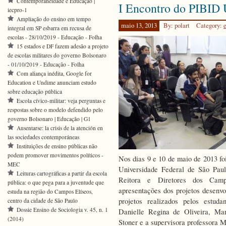
Contemporaneidade e Educação |
I Encontro do PIBID 
Encontro
iecpro-1
Institucio
Ampliação do ensino em tempo
PIBID
maio 13, 2013
By: polart
Category:
integral em SP esbarra em recusa de
Unifesp
escolas - 28/10/2019 - Educação - Folha
15 estados e DF fazem adesão a projeto
de escolas militares do governo Bolsonaro
- 01/10/2019 - Educação - Folha
Com aliança inédita, Google for
Education e Undime anunciam estudo
sobre educação pública
Escola cívico-militar: veja perguntas e
respostas sobre o modelo defendido pelo
governo Bolsonaro | Educação | G1
Ausentarse: la crisis de la atención en
las sociedades contemporáneas
Instituições de ensino públicas não
podem promover movimentos políticos -
Nos dias 9 e 10 de maio de 2013 foi
MEC
Universidade Federal de São Paul
Leituras cartográficas a partir da escola
Reitora e Diretores dos Camp
pública: o que pega para a juventude que
apresentações dos projetos desenvo
estuda na região do Campos Elíseos,
projetos realizados pelos estuda
centro da cidade de São Paulo
Dossie Ensino de Sociologia v. 45, n. 1
Danielle Regina de Oliveira, Ma
(2014)
Stoner e a supervisora professora 