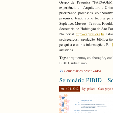
Grupo de Pesquisa “PAISAGE
experiência em Arquitetura e Urb
priorizando processos colaborativ
pesquisa, tendo como foco a pai
Supletivo, Museus, Teatros, Faculda
Secretaria de Habitação de São Pau
No portal
http://espiral.org.br
estão
pedagógicos, produção bibliográ
pesquisa e outras informações. Em
artísticos.
Tags:
,
,
arquitetura
colaboração
con
,
PIBID
urbanismo
em
Comentários desativados
Paisagem,
Seminário PIBID – S
Cidade
e
Conhecim
maio 04, 2012
By: polart
Category:
Local