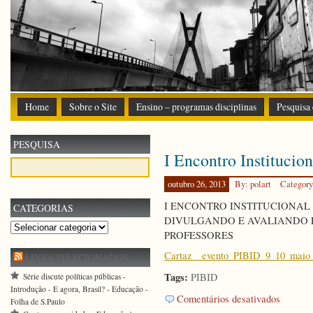
Home
Sobre o Site
Ensino – programas disciplinas
Pesquisa
PESQUISA
I Encontro Institucio
outubro 26, 2013
By: polart
Categor
I ENCONTRO INSTITUCIONAL 
CATEGORIAS
DIVULGANDO E AVALIANDO 
Categorias
PROFESSORES
Cartaz__evento_PIBID_9_10_maio
LINKS SELECIONADOS
Tags:
PIBID
Série discute políticas públicas -
Introdução - E agora, Brasil? - Educação -
em
Comentários desativados
Folha de S.Paulo
I