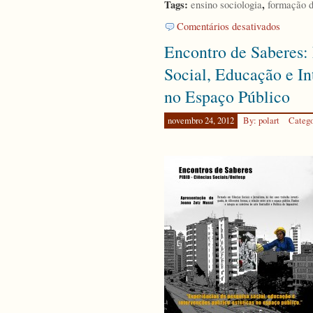
Tags:
,
ensino sociologia
formação d
em
Comentários desativados
II
Encontro de Saberes: 
Encontro
PIBID-
Social, Educação e In
Unifesp
Pimentas
no Espaço Público
novembro 24, 2012
By: polart
Categ