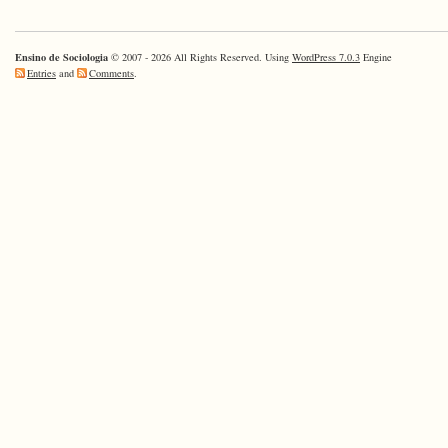
PIBID
–
Sociologi
Ensino de Sociologia
© 2007 - 2026 All Rights Reserved. Using
WordPress 7.0.3
Engine
–
Entries
and
Comments
.
Unicamp