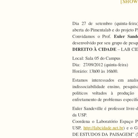
no
[SHOW
Espaço
Público
Dia 27 de setembro (quinta-feir
aberta do Pimentalab e do projeto 
Euler Sande
Convidamos o Prof.
desenvolvido por seu grupo de pesq
DIREITO À CIDADE
– LAB CI
Local: Sala 05 do Campus
Dia: 27/09/2012 (quinta-feira)
Horário: 13h00 às 16h00.
Estamos interessados em anali
indissociabilidade ensino, pesqui
políticos voltados à produção 
enfretamento de problemas específic
Euler Sandeville é professor livre
da USP.
Coordena o Laboratório Espaço 
USP,
http://labcidade.net.br
) e o 
DE ESTUDOS DA PAISAGEM” (NE