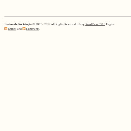
Ensino de Sociologia
© 2007 - 2026 All Rights Reserved. Using
WordPress 7.0.3
Engine
Entries
and
Comments
.