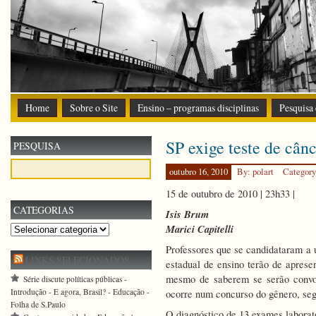
Home
Sobre o Site
Ensino – programas disciplinas
Pesquisa
SP exige teste de cân
PESQUISA
outubro 16, 2010
By: polart
Categor
15 de outubro de 2010 | 23h33 |
CATEGORIAS
Isis Brum
Marici Capitelli
Categorias
Professores que se candidataram a 
LINKS SELECIONADOS
estadual de ensino terão de aprese
mesmo de saberem se serão convoc
Série discute políticas públicas -
Introdução - E agora, Brasil? - Educação -
ocorre num concurso do gênero, seg
Folha de S.Paulo
O diagnóstico de 13 exames laborato