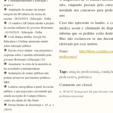
Contemporaneidade e Educação |
mês, enquanto passam pelo curs
iecpro-1
Ampliação do ensino em tempo
novidade nos concursos para profe
integral em SP esbarra em recusa de
ano.
escolas - 28/10/2019 - Educação - Folha
Caso não apresente os laudos, o ca
15 estados e DF fazem adesão a projeto
médica assim e eliminado da disp
de escolas militares do governo Bolsonaro
- 01/10/2019 - Educação - Folha
informa que os pedidos estão dentro
Com aliança inédita, Google for
Mas não esclareceu se um docent
Education e Undime anunciam estudo
efetivado por esse motivo.
sobre educação pública
Escola cívico-militar: veja perguntas e
Fonte
:
http://blogs.estadao.c
respostas sobre o modelo defendido pelo
professores/
governo Bolsonaro | Educação | G1
.
Ausentarse: la crisis de la atención en
las sociedades contemporáneas
Tags:
,
atuação profissional
condiçõ
Instituições de ensino públicas não
,
professores
polêmica
podem promover movimentos políticos -
MEC
Comments are closed.
Leituras cartográficas a partir da escola
pública: o que pega para a juventude que
←
SP dá 92 licenças por dia para docente co
estuda na região do Campos Elíseos,
problema emocional
centro da cidade de São Paulo
Dossie Ensino de Sociologia v. 45, n. 1
(2014)