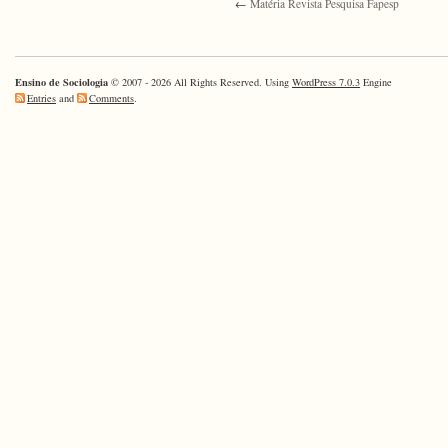
←
Matéria Revista Pesquisa Fapesp
Ensino de Sociologia
© 2007 - 2026 All Rights Reserved. Using
WordPress 7.0.3
Engine
Entries
and
Comments
.