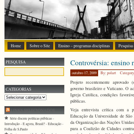
Home
Sobre o Site
Ensino – programas disciplinas
Pesquisa
Controvérsia: ensino 
PESQUISA
outubro 17, 2009
By: polart
Categor
Projeto recentemente aprovado (
governo brasileiro e Vaticano. O a
CATEGORIAS
Igreja Católica, condições favoráve
Categorias
públicas.
Veja entrevista crítica com a 
LINKS SELECIONADOS
Educação da Universidade de São 
Série discute políticas públicas -
da Organização das Nações Unidas 
Introdução - E agora, Brasil? - Educação -
para a Coalizão de Cidades contr
Folha de S.Paulo