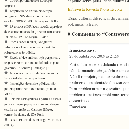
capítulo sobre pluralidade cultural
Contemporaneidade e Educação |
iecpro-1
Entrevista Revista Nova Escola
Ampliação do ensino em tempo
integral em SP esbarra em recusa de
Tags:
,
,
cultura
diferença
discrimin
escolas - 28/10/2019 - Educação - Folha
,
polêmica
religião
15 estados e DF fazem adesão a projeto
de escolas militares do governo Bolsonaro
0 Comments to “Controvérsi
- 01/10/2019 - Educação - Folha
Com aliança inédita, Google for
Education e Undime anunciam estudo
francisca
says:
sobre educação pública
28 de outubro de 2009 às 21:59
Escola cívico-militar: veja perguntas e
respostas sobre o modelo defendido pelo
Particularmente eu defendo o ensin
governo Bolsonaro | Educação | G1
não de maneira obrigatória e sim o
Ausentarse: la crisis de la atención en
Não li o projeto, mas se realmente
las sociedades contemporáneas
realmente um atentado à nossa cons
Instituições de ensino públicas não
Para problematizar a questão: quan
podem promover movimentos políticos -
MEC
problema; maiores problemas temos
Leituras cartográficas a partir da escola
disseminado.
pública: o que pega para a juventude que
Francisca
estuda na região do Campos Elíseos,
centro da cidade de São Paulo
Dossie Ensino de Sociologia v. 45, n. 1
(2014)