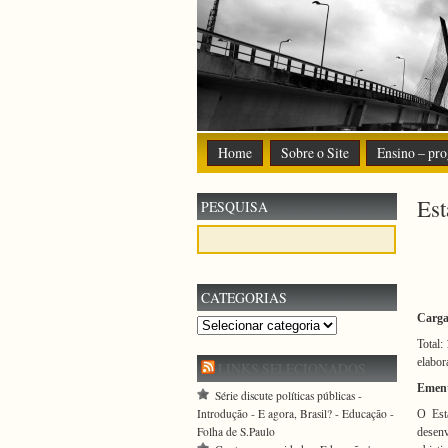
Home
Sobre o Site
Ensino – pro
Est
PESQUISA
CATEGORIAS
Carga
Categorias
Total:
elabor
LINKS SELECIONADOS
Emen
Série discute políticas públicas -
Introdução - E agora, Brasil? - Educação -
O Est
Folha de S.Paulo
desenv