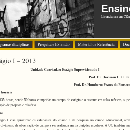
Ensin
Licenciatura em Ciên
gramas disciplinas
Pesquisa e Extensão
Material de Referência
Doc
ágio I – 2013
Unidade Curricular:
Estágio Supervisionado I
Prof. Dr.
Davisson C. C. de
Prof. Dr. Humberto Prates da Fonseca
 horária
 135 horas
, sendo 50 horas cumpridas no campo do estágio e o restante em aulas teóricas, supe
ação de projetos e relatório.
ta
ágio I visa aproximar os estudantes do ensino e da pesquisa no campo educacional, atra
olvimento da observação de campo a ser realizada em instituições escolares. A UC também t