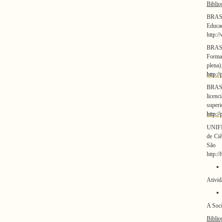
Biblio
B
RASI
Educ
http:/
BRASI
Forma
plena)
http:/
B
RASI
licen
superi
http:/
UNIF
de Ciê
São
http:/
Ativid
A Soc
Biblio