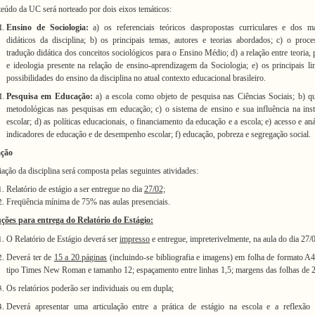
eúdo da UC será norteado por dois eixos
temáticos:
Ensino de Sociologia:
a) os referenciais teóricos das
propostas curriculares e dos ma
didáticos da disciplina; b) os principais temas, autores e teorias abordados; c) o proc
tradução didática dos conceitos sociológicos para o Ensino Médio; d) a relação entre teoria, p
e ideologia presente na relação de ensino-aprendizagem da Sociologia; e) os principais li
possibilidades do ensino da disciplina no atual contexto educacional brasileiro.
Pesquisa em Educação:
a) a escola como objeto de pesquisa nas Ciências Sociais; b) q
metodológicas nas pesquisas em educação; c) o sistema de ensino e sua influência na inst
escolar; d) as políticas educacionais, o financiamento da educação e a escola; e)
acesso e aná
indicadores de educação e de desempenho escolar
; f) educação, pobreza e segregação social.
ação
iação da disciplina será composta pelas seguintes atividades:
Relatório de estágio a ser entregue no dia
27/02;
Freqüência mínima de 75% nas aulas presenciais.
uções para
entrega do Relatório do Estágio:
O R
elatório de Estágio deverá ser
impresso
e entregue, impreterivelmente, na aula do dia
27/
Deverá ter de
15 a 20 páginas
(incluindo-se bibliografia e imagens) em folha de formato A4
tipo Times New Roman e tamanho 12; espaçamento entre linhas 1,5; margens das folhas de 
Os relatórios poderão ser
individuais ou em dupla;
Deverá apresentar uma articulação entre a prática de estágio na escola e a reflexão 