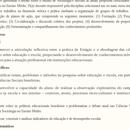
vo apresentar o debate sobre o ensino de Sociologia e discutir as atuais propostas curriculares
a no Ensino Médio. O(a) docente responsável pela disciplina selecionará um ou mais eixos te
m trabalhos na dimensão teórica e prática mediante a organização de grupos de trabalhos
zação de planos de ação, que compreende os seguintes momentos: (1) Formação; (2) Pesq
stico; (3) Co-elaboração e discussão coletiva dos projetos; (4) desenvolvimento da propos
ção; (6) Sistematização e compartilhamento dos conhecimentos produzidos.
ivos
l
mover a articulação reflexiva entre a prática de Estágio e a abordagem das ci
is sobre educação e escola, propiciando o desenvolvimento de conhecimentos teór
cos para a atuação profissional em instituições educacionais.
íficos
ntificar temas, problemas e métodos na pesquisa sobre educação e escola, em part
iências Sociais brasileiras.
envolver a capacidade do aluno de realizar a observação exploratória do ca
io (a escola e seu entorno – contexto, atores, processos sócio-culturais e instituci
etir sobre as políticas educacionais brasileiras e problematizar o debate atual nas Ciências 
a Sociologia
no Ensino Médio.
sar, construir e analisar indicadores de educação e de desempenho escolar.
 temáticos