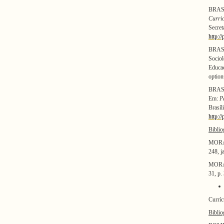
BRASI
Curri
Sec
http:/
BRASI
Sociol
Educ
optio
BRASIL
Em:
P
Brasí
http:/
Biblio
MORAES
248, j
MORAES
31, p.
Curríc
Biblio