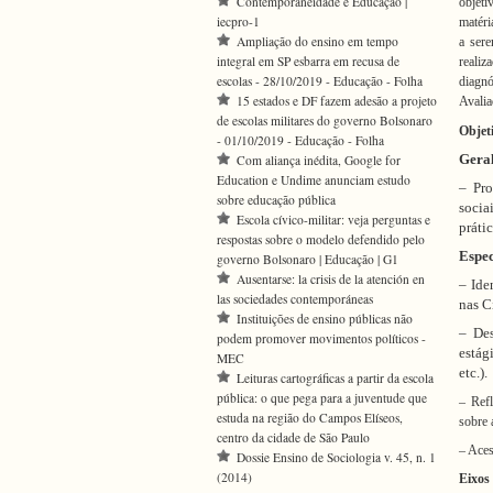
Contemporaneidade e Educação |
objeti
iecpro-1
matéri
Ampliação do ensino em tempo
a sere
integral em SP esbarra em recusa de
reali
escolas - 28/10/2019 - Educação - Folha
diagnó
15 estados e DF fazem adesão a projeto
Avalia
de escolas militares do governo Bolsonaro
Objet
- 01/10/2019 - Educação - Folha
Gera
Com aliança inédita, Google for
Education e Undime anunciam estudo
– Pro
sobre educação pública
socia
Escola cívico-militar: veja perguntas e
práti
respostas sobre o modelo defendido pelo
Espec
governo Bolsonaro | Educação | G1
Ausentarse: la crisis de la atención en
– Ide
las sociedades contemporáneas
nas C
Instituições de ensino públicas não
– Des
podem promover movimentos políticos -
estág
MEC
etc.).
Leituras cartográficas a partir da escola
pública: o que pega para a juventude que
– Refl
estuda na região do Campos Elíseos,
sobre 
centro da cidade de São Paulo
– Aces
Dossie Ensino de Sociologia v. 45, n. 1
(2014)
Eixos