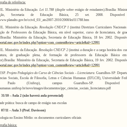
grafia
de referência:
L. Ministério da Educação.
Lei 11.788
(dispõe sobre estágio de estudantes).
Brasília: Minist
ação, Secretaria de Educação Básica, 25 set. 2008. Disponíve
/www.planalto.gov.br/ccivil_03/_ato2007-2010/2008/lei/l11788.htm
L. Ministério da Educação.
Resolução CNE/CP 1
(institui Diretrizes Curriculares Nacionais
ção de Professores da Educação Básica, em nível superior, curso de licenciatura, de gra
.
Brasília: Ministério da Educação, Secretaria de Educação Básica, 18 fev. 2002. Disponí
/portal.mec.gov.br/index.php?option=com_content&view=article&id=12991
L. Ministério da Educação.
Resolução CNE/CP 2
(institui a duração e a carga horária dos cu
ciatura, de graduação plena, de formação de professores da Educação Básica em
or).
Brasília: Ministério da Educação, Secretaria de Educação Básica, 19 fev. 2002. Disponí
/portal.mec.gov.br/index.php?option=com_content&view=article&id=12991
ESP.
Projeto Pedagógico do Curso de Ciências Sociais – Licenciatura
. Guarulhos-SP: Depart
ncias Sociais, Escola de Filosofia, Letras e Ciências Humanas (EFLCH), Universidade Fed
 Paulo (Unifesp), campus Guarulhos-SP. Disponível
/humanas.unifesp.br/novo/images/documentos/ppc_ciencias_sociais_licenciatura.pdf
31/10
– Aula 2 (não haverá aula presencial)
ade prática
: busca de campo de estágio nas escolas
07/11
– Aula 3 (Prof. Davisson)
iologia no Ensino Médio:
os documentos curriculares oficiais
grafia
básica: