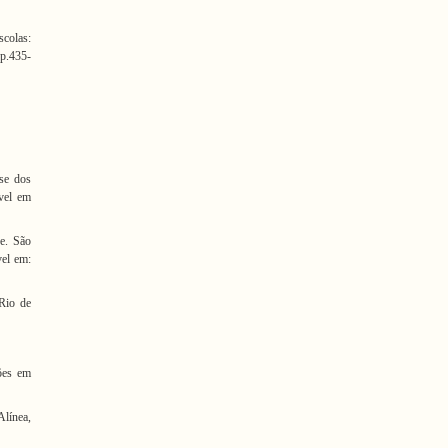
colas:
 p.435-
se dos
vel em
e. São
vel em:
Rio de
ões em
Alínea,