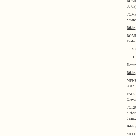
BOMEN
58-65)
TOMA
Saraiv
Biblio
BOME
Paulo:
TOMAZ
Determ
Biblio
MENEZ
2007.
PAES
Giovan
TORRE
o efei
Senac,
Biblio
MELLO