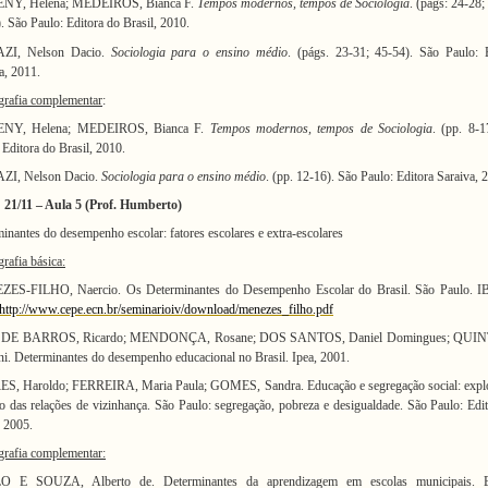
Y, Helena; MEDEIROS, Bianca F.
Tempos modernos, tempos de Sociologia
. (págs: 24-28;
. São Paulo: Editora do Brasil, 2010.
ZI, Nelson Dacio.
Sociologia para o ensino médio
. (págs. 23-31; 45-54). São Paulo: 
a, 2011.
grafia complementar
:
NY, Helena; MEDEIROS, Bianca F.
Tempos modernos, tempos de Sociologia
. (pp. 8-
 Editora do Brasil, 2010.
I, Nelson Dacio.
Sociologia para o ensino médio
. (pp. 12-16). São Paulo: Editora Saraiva, 
21/11
– Aula 5 (Prof. Humberto)
inantes do desempenho escolar: fatores escolares e extra-escolares
grafia básica:
ES-FILHO, Naercio. Os Determinantes do Desempenho Escolar do Brasil. São Paulo. 
http://www.cepe.ecn.br/seminarioiv/download/menezes_filho.pdf
 DE BARROS, Ricardo; MENDONÇA, Rosane; DOS SANTOS, Daniel Domingues; QUIN
i. Determinantes do desempenho educacional no Brasil. Ipea, 2001.
S, Haroldo; FERREIRA, Maria Paula; GOMES, Sandra. Educação e segregação social: expl
to das relações de vizinhança. São Paulo: segregação, pobreza e desigualdade. São Paulo: Edi
 2005.
grafia complementar:
 E SOUZA, Alberto de. Determinantes da aprendizagem em escolas municipais. E