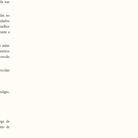
ada nas
adas no
culados
melhor
rante a
s aulas
metros
scussão
scolas
tágio,
ega de
rmo de