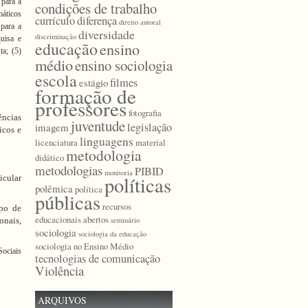
 para a
condições de trabalho
máticos
currículo
diferença
direito autoral
 para a
diversidade
discriminação
uisa e
educação
ensino
ta; (5)
médio
ensino sociologia
escola
filmes
estágio
formação de
professores
fotografia
ências
juventude
legislação
imagem
icos e
linguagens
licenciatura
material
metodologia
didático
metodologias
PIBID
monitoria
políticas
icular
polêmica
política
públicas
recursos
mpo de
educacionais abertos
onais,
seminário
sociologia
sociologia da educação
sociologia no Ensino Médio
Sociais
tecnologias de comunicação
Violência
ARQUIVOS