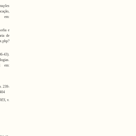
tações
ucação,
 em:
sofia e
aria de
.php?
36-43).
logias.
el em:
p. 239-
3404
DES
, v.