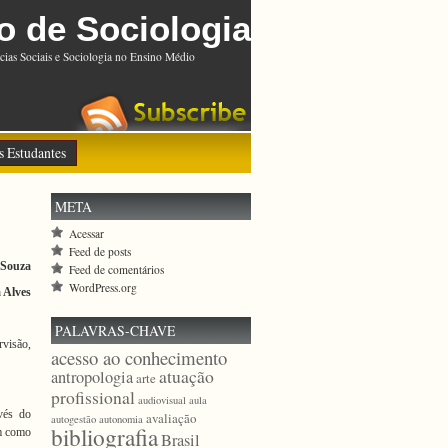
o de Sociologia
cias Sociais e Sociologia no Ensino Médio
s Estudantes
META
Acessar
Feed de posts
 Souza
Feed de comentários
WordPress.org
 Alves
PALAVRAS-CHAVE
rvisão,
acesso ao conhecimento
atuação
antropologia
arte
profissional
audiovisual
aula
vés do
avaliação
autogestão
autonomia
bibliografia
em como
Brasil