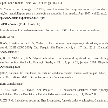
ol.públ.Educ. [online]. 2005, vol.13, n.49, pp. 413-434.
, Maria Teresa Gonzaga; SOARES, José Francisco. As pesquisas sobre o efeito das es
buições metodológicas para a sociologia da educação. Soc. estado., Ago 2007, vol.22, no.2,
ttp://www.scielo.br/pdf/se/v22n2/07.pdf
28/11
– Aula 6 (Prof. Humberto)
dores de educação e de desempenho escolar no Brasil: IDEB
, Idesp e outros indicadores
grafia
básica
:
WS, Christina W.; VRIES, Michiel S. De. Pobreza e municipalização da educação: análi
tados do IDEB (2005-2009). Cad. Pesqui., São Paulo , v. 42, n. 147, dez. 2012 . Disponí
//www.scielo.br>
, R.; FONTANIVE, N.S. Alguns indicadores educacionais de qualidade no Brasil de hoj
em Perspectiva, São Paulo, Fundação Seade, v. 23, n. 1, p. 19-28, jan./jun. 2009. Disponí
/www.seade.gov.br
ITA, Silvana. Os resultados do Ideb no cotidiano escolar. Ensaio: aval.pol.públ.Educ., 
o , v. 20, n. 76, set. 2012 . Disponível em <http://www.scielo.br>
grafia complementar:
RÃES, José R. S.; JANNUZZI, Paulo M. IDH, Indicadores Sintéticos e suas Aplicaç
cas Públicas. Revista Brasileira de Estudos Urbanos e Regionais, v. 7, n. 1, Maio 2005.
ZI, P.M. Indicadores sociais no Brasil: conceitos, fonte de dados e aplicações. Campinas: 