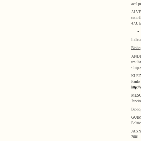
aval.p
ALVES
contri
473.
h
Indica
Biblio
ANDRE
resul
<http:
KLEIN
Paulo 
http:/
MESQU
Janeir
Biblio
GUIMA
Políti
JANNUZ
2001.