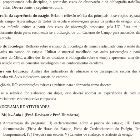
proporcionada pela disciplina, a partir dos eixos de observação e
da bibliografia trabalh
aulas. Deverá conter a seguinte estrutura:
rafia da experiência do estágio
: Relato e reflexão teórica das principais observações registr
 de campo. Apresentação de dados da escola e observações gerais da prática de estágio, arti
ma reflexão teórica a partir dos eixos de observação propostos pela UC. Para um 
itamento desta parte, recomenda-se a utilização de um Caderno de Campo para anotações du
à escola.
o de Sociologia
: Reflexão sobre o ensino de Sociologia de maneira articulada com o relato da
vadas no campo de estágio. Utilizar o material trabalhado nas aulas (orientações e parâ
ulares do MEC, análise dos livros didáticos e bibliografia sobre o tema) e apresentar uma di
a relação entre os conceitos sociológicos e os conhecimentos escolares.
uisa em Educação
: Análise
dos indicadores de educação e de desempenho escolar das e
sadas vis-à-vis indicadores sociais do entorno.
ação da UC
: contribuições teóricas e práticas para a formação como docente.
 se o relatório for elaborado em
dupla, este deverá abordar as experiências de cada es
encialmente em perspectiva comparada.
NOGRAMA DE ATIVIDADES
24/10
– Aula 1 (Prof. Davisson e Prof. Humberto)
A
presentação do programa; II) esclarecimentos sobre a prática de estágio; III) Entr
documentação: (Ficha de Horas do Estágio, Ficha de Credenciamento do Estágio, Te
Compromisso), IV) Pesquisa nas escolas V) Critérios de avaliação e relatório de estágio.