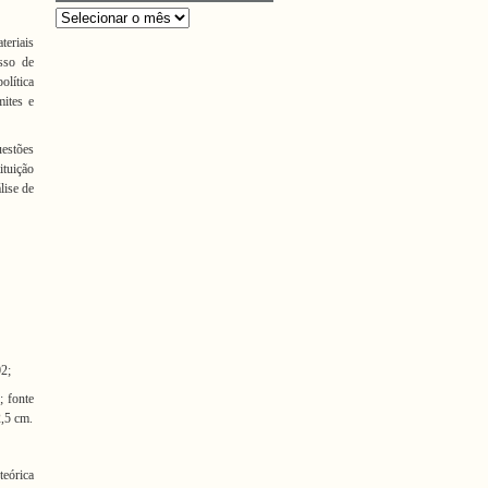
Arquivos
teriais
esso de
olítica
mites e
uestões
ituição
lise de
02
;
; fonte
2,5 cm.
teórica