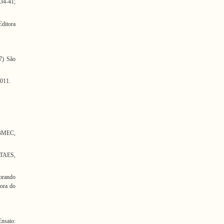
 34-41;
Editora
17) São
2011.
IBMEC,
TAES,
orando
tora do
nsaio: