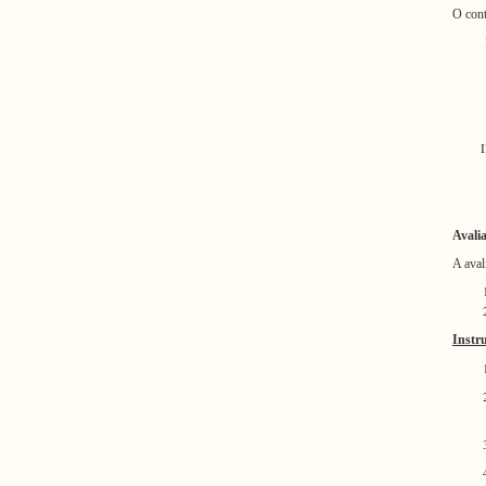
O cont
Avali
A
aval
Instr