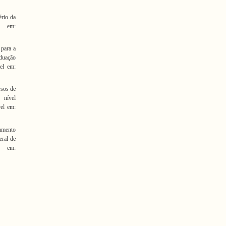
ério da
l em:
 para a
duação
vel em:
rsos de
 nível
vel em:
amento
eral de
 em: