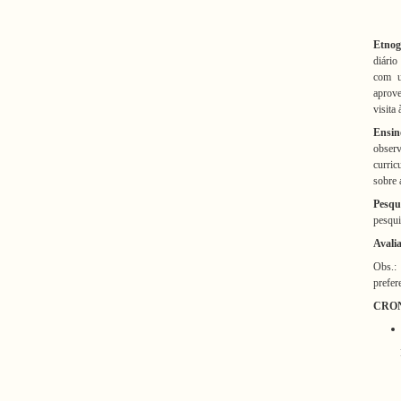
Etnog
diário
com u
aprove
visita 
Ensin
obser
curric
sobre 
P
esq
pesqui
Avali
Obs.:
prefer
CRO