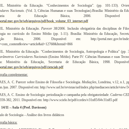
L. Ministério da Educação. “Conhecimentos de Sociologia”. (pp. 101-133).
Orien
culares Nacionais.
(Vol. 3, Ciências Humanas e suas Tecnologias).
Brasília: Ministério da Ed
retaria de Educação Básica, 2006. Disponível
/portal.mec.gov.br/seb/arquivos/pdf/book_volume_03_internet.pdf
L. Ministério da Educação.
Parecer 38/2006
. Inclusão obrigatória das disciplinas de Filo
ogia no currículo do Ensino Médio (pp. 1-11). Brasília: Ministério da Educação, Secret
ação Básica, 2006. Disponível em: http://portal.mec.gov.br/index
n=com_content&view=article&id=12768&Itemid=866
. Ministério da Educação. “Conhecimentos de Sociologia, Antropologia e Política” (pp. 
arâmetros Curriculares Nacionais
(Ensino Médio). Parte IV: Ciências Humanas e suas Tecno
lia: Ministério da Educação, Secretaria de Educação Básica, 1998. Disponív
/portal.mec.gov.br/seb/arquivos/pdf/cienciah.pdf
grafia complementar:
, A. C. Parecer sobre Ensino de Filosofia e Sociologia.
Mediações
, Londrina, v.12, n.1, p
an./jun. 2007. Disponível em: http://www.uel.br/revistas/uel/index.php/mediacoes/article/view/
, A. C. Ensino de Sociologia: periodização e campanha pela obrigatoriedade.
Caderno CE
 359-382, 2011. Disponível em: http://www.scielo.br/pdf/ccedes/v31n85/04v31n85.pdf
14/11 – Aula 4 (Prof. Davisson)
ulo de Sociologia – Análise dos livros didáticos
grafia básica: