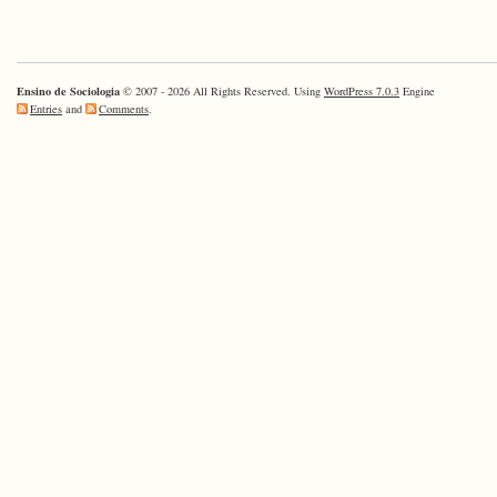
Ensino de Sociologia
© 2007 - 2026 All Rights Reserved. Using
WordPress 7.0.3
Engine
Entries
and
Comments
.