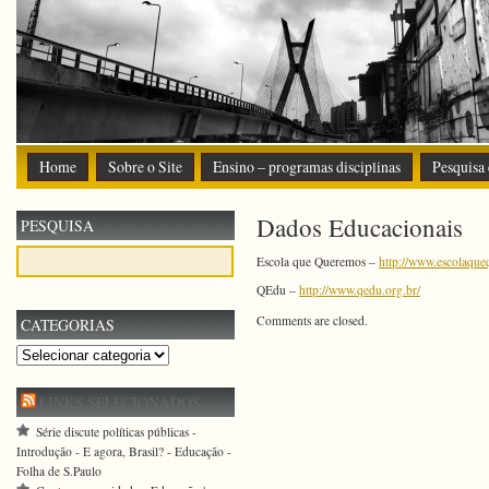
Home
Sobre o Site
Ensino – programas disciplinas
Pesquisa
Dados Educacionais
PESQUISA
Escola que Queremos –
http://www.escolaque
QEdu –
http://www.qedu.org.br/
Comments are closed.
CATEGORIAS
Categorias
LINKS SELECIONADOS
Série discute políticas públicas -
Introdução - E agora, Brasil? - Educação -
Folha de S.Paulo