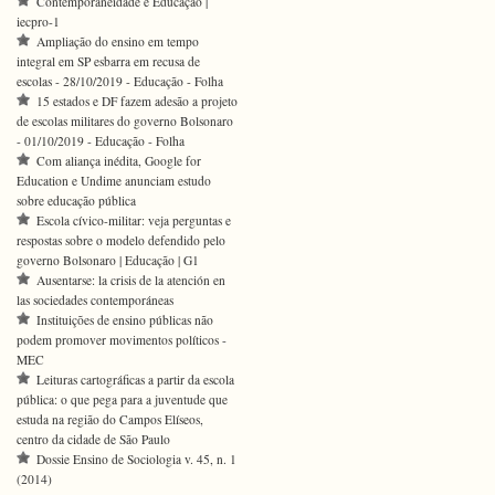
Contemporaneidade e Educação |
iecpro-1
Ampliação do ensino em tempo
integral em SP esbarra em recusa de
escolas - 28/10/2019 - Educação - Folha
15 estados e DF fazem adesão a projeto
de escolas militares do governo Bolsonaro
- 01/10/2019 - Educação - Folha
Com aliança inédita, Google for
Education e Undime anunciam estudo
sobre educação pública
Escola cívico-militar: veja perguntas e
respostas sobre o modelo defendido pelo
governo Bolsonaro | Educação | G1
Ausentarse: la crisis de la atención en
las sociedades contemporáneas
Instituições de ensino públicas não
podem promover movimentos políticos -
MEC
Leituras cartográficas a partir da escola
pública: o que pega para a juventude que
estuda na região do Campos Elíseos,
centro da cidade de São Paulo
Dossie Ensino de Sociologia v. 45, n. 1
(2014)