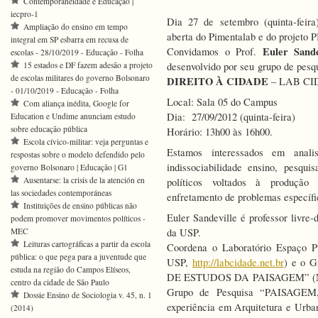
Contemporaneidade e Educação |
iecpro-1
Dia 27 de setembro (quinta-feir
Ampliação do ensino em tempo
aberta do Pimentalab e do projeto 
integral em SP esbarra em recusa de
Euler Sande
Convidamos o Prof.
escolas - 28/10/2019 - Educação - Folha
15 estados e DF fazem adesão a projeto
desenvolvido por seu grupo de pesq
de escolas militares do governo Bolsonaro
DIREITO À CIDADE
– LAB CI
- 01/10/2019 - Educação - Folha
Local: Sala 05 do Campus
Com aliança inédita, Google for
Dia: 27/09/2012 (quinta-feira)
Education e Undime anunciam estudo
sobre educação pública
Horário: 13h00 às 16h00.
Escola cívico-militar: veja perguntas e
Estamos interessados em anali
respostas sobre o modelo defendido pelo
indissociabilidade ensino, pesqui
governo Bolsonaro | Educação | G1
Ausentarse: la crisis de la atención en
políticos voltados à produção 
las sociedades contemporáneas
enfretamento de problemas específic
Instituições de ensino públicas não
Euler Sandeville é professor livre
podem promover movimentos políticos -
MEC
da USP.
Leituras cartográficas a partir da escola
Coordena o Laboratório Espaço 
pública: o que pega para a juventude que
USP,
http://labcidade.net.br
) e o 
estuda na região do Campos Elíseos,
DE ESTUDOS DA PAISAGEM” (NE
centro da cidade de São Paulo
Grupo de Pesquisa “PAISAGE
Dossie Ensino de Sociologia v. 45, n. 1
experiência em Arquitetura e Urb
(2014)