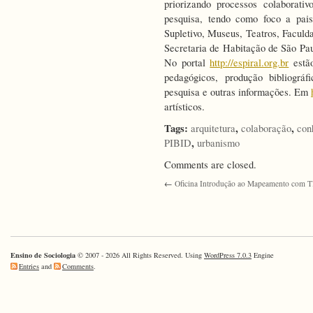
priorizando processos colaborativ
pesquisa, tendo como foco a pai
Supletivo, Museus, Teatros, Faculda
Secretaria de Habitação de São Pau
No portal
http://espiral.org.br
estão
pedagógicos, produção bibliográ
pesquisa e outras informações. Em
artísticos.
Tags:
,
,
arquitetura
colaboração
con
,
PIBID
urbanismo
Comments are closed.
←
Oficina Introdução ao Mapeamento com T
Ensino de Sociologia
© 2007 - 2026 All Rights Reserved. Using
WordPress 7.0.3
Engine
Entries
and
Comments
.