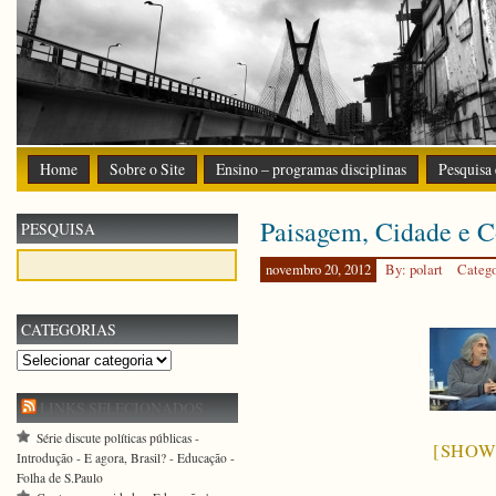
Home
Sobre o Site
Ensino – programas disciplinas
Pesquisa
Paisagem, Cidade e 
PESQUISA
novembro 20, 2012
By: polart
Categ
CATEGORIAS
Categorias
LINKS SELECIONADOS
Série discute políticas públicas -
[SHOW
Introdução - E agora, Brasil? - Educação -
Folha de S.Paulo