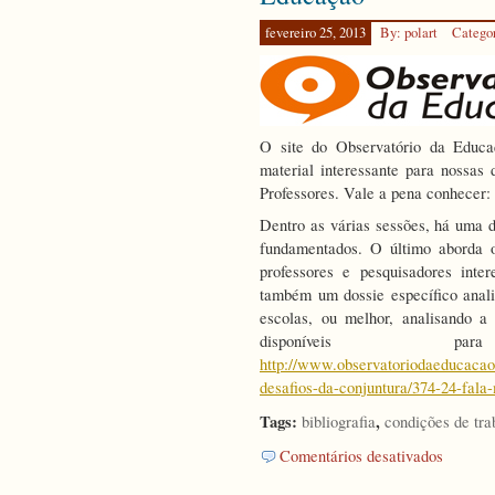
medida
fevereiro 25, 2013
By: polart
Catego
provisória
número
746
–
5º
ENCONT
O site do Observatório da Educa
ESTADU
material interessante para nossa
DE
Professores. Vale a pena conhecer:
ENSINO
DE
Dentro as várias sessões, há uma 
SOCIOL
fundamentados. O último aborda 
professores e pesquisadores inte
também um dossie específico anali
escolas, ou melhor, analisando a 
disponíveis 
http://www.observatoriodaeducacao.
desafios-da-conjuntura/374-24-fala
Tags:
,
bibliografia
condições de tra
em
Comentários desativados
Debates
sobre