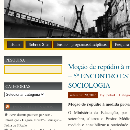
Home
Sobre o Site
Ensino – programas disciplinas
Pesquisa
PESQUISA
Moção de repúdio à m
– 5º ENCONTRO E
SOCIOLOGIA
CATEGORIAS
Categorias
setembro 29, 2016
By: polart
Catego
Moção de repúdio à medida provi
LINKS SELECIONADOS
O Ministério da Educação, por 
Série discute políticas públicas -
setembro, alterou o Ensino Médio
Introdução - E agora, Brasil? - Educação -
medida e sensibilizar a sociedad
Folha de S.Paulo