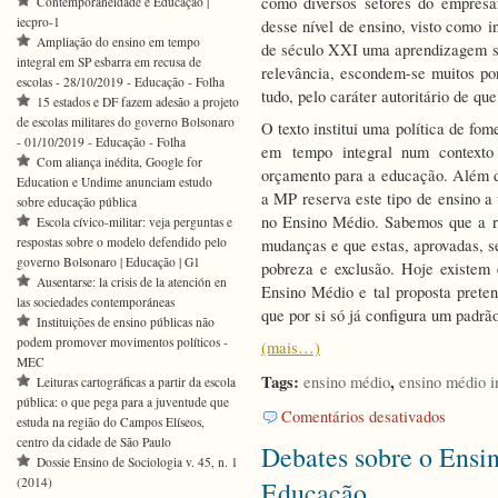
como diversos setores do empresar
Contemporaneidade e Educação |
iecpro-1
desse nível de ensino, visto como i
Ampliação do ensino em tempo
de século XXI uma aprendizagem sign
integral em SP esbarra em recusa de
relevância, escondem-se muitos pon
escolas - 28/10/2019 - Educação - Folha
tudo, pelo caráter autoritário de que
15 estados e DF fazem adesão a projeto
de escolas militares do governo Bolsonaro
O texto institui uma política de f
- 01/10/2019 - Educação - Folha
em tempo integral num contexto
Com aliança inédita, Google for
orçamento para a educação. Além de
Education e Undime anunciam estudo
a MP reserva este tipo de ensino a
sobre educação pública
no Ensino Médio. Sabemos que a re
Escola cívico-militar: veja perguntas e
respostas sobre o modelo defendido pelo
mudanças e que estas, aprovadas, s
governo Bolsonaro | Educação | G1
pobreza e exclusão. Hoje existem 
Ausentarse: la crisis de la atención en
Ensino Médio e tal proposta preten
las sociedades contemporáneas
que por si só já configura um padrã
Instituições de ensino públicas não
podem promover movimentos políticos -
(mais…)
MEC
Tags:
,
ensino médio
ensino médio i
Leituras cartográficas a partir da escola
pública: o que pega para a juventude que
em
Comentários desativados
estuda na região do Campos Elíseos,
Moção
centro da cidade de São Paulo
Debates sobre o Ensi
de
Dossie Ensino de Sociologia v. 45, n. 1
repúdio
(2014)
Educação
à