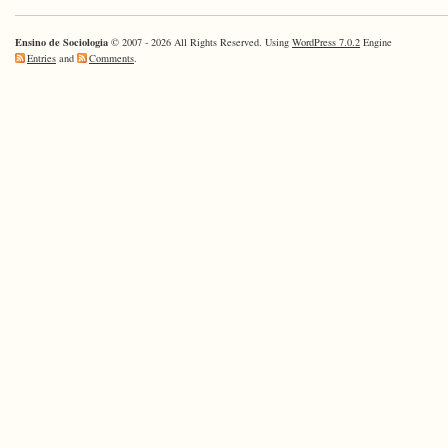
o
Ensino
Ensino de Sociologia
© 2007 - 2026 All Rights Reserved. Using
WordPress 7.0.2
Engine
Médio
Entries
and
Comments
.
–
Observató
da
Educação