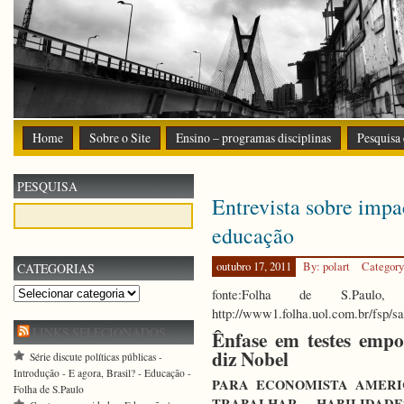
Home
Sobre o Site
Ensino – programas disciplinas
Pesquisa
PESQUISA
Entrevista sobre impa
educação
outubro 17, 2011
By: polart
Categor
CATEGORIAS
Categorias
fonte:Folha de S.Paulo,
http://www1.folha.uol.com.br/fsp/
LINKS SELECIONADOS
Ênfase em testes empo
diz Nobel
Série discute políticas públicas -
Introdução - E agora, Brasil? - Educação -
PARA ECONOMISTA AMERI
Folha de S.Paulo
TRABALHAR HABILIDAD