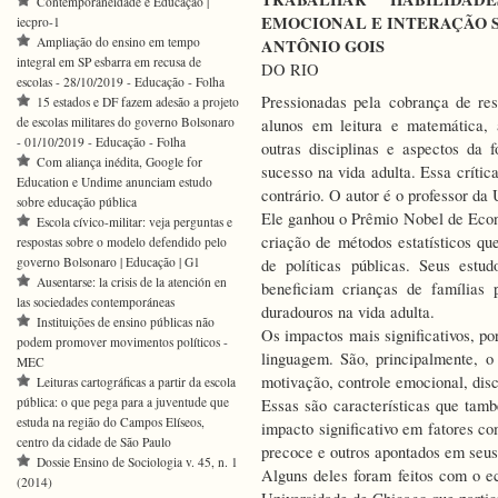
Contemporaneidade e Educação |
EMOCIONAL E INTERAÇÃO 
iecpro-1
Ampliação do ensino em tempo
ANTÔNIO GOIS
integral em SP esbarra em recusa de
DO RIO
escolas - 28/10/2019 - Educação - Folha
Pressionadas pela cobrança de r
15 estados e DF fazem adesão a projeto
de escolas militares do governo Bolsonaro
alunos em leitura e matemática, 
- 01/10/2019 - Educação - Folha
outras disciplinas e aspectos da 
Com aliança inédita, Google for
sucesso na vida adulta. Essa crític
Education e Undime anunciam estudo
contrário. O autor é o professor d
sobre educação pública
Ele ganhou o Prêmio Nobel de Econ
Escola cívico-militar: veja perguntas e
criação de métodos estatísticos q
respostas sobre o modelo defendido pelo
governo Bolsonaro | Educação | G1
de políticas públicas. Seus estu
Ausentarse: la crisis de la atención en
beneficiam crianças de famílias 
las sociedades contemporáneas
duradouros na vida adulta.
Instituições de ensino públicas não
Os impactos mais significativos, p
podem promover movimentos políticos -
linguagem. São, principalmente, 
MEC
motivação, controle emocional, disc
Leituras cartográficas a partir da escola
pública: o que pega para a juventude que
Essas são características que tam
estuda na região do Campos Elíseos,
impacto significativo em fatores c
centro da cidade de São Paulo
precoce e outros apontados em seus
Dossie Ensino de Sociologia v. 45, n. 1
Alguns deles foram feitos com o ec
(2014)