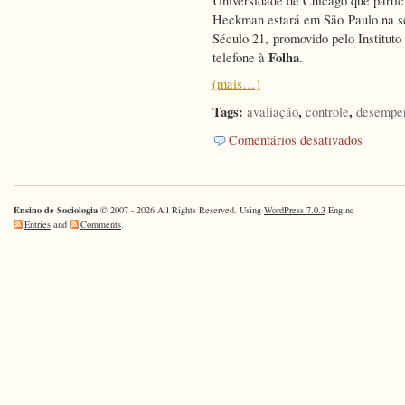
Universidade de Chicago que partici
Heckman estará em São Paulo na s
Século 21, promovido pelo Instituto
Folha
telefone à
.
(mais…)
Tags:
,
,
avaliação
controle
desempe
em
Comentários desativados
Entrevista
sobre
impacto
das
Ensino de Sociologia
© 2007 - 2026 All Rights Reserved. Using
WordPress 7.0.3
Engine
avaliações
Entries
and
Comments
.
na
educação