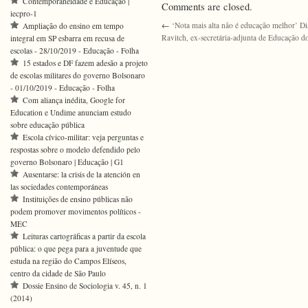
Contemporaneidade e Educação |
Comments are closed.
iecpro-1
←
‘Nota mais alta não é educação melhor’ D
Ampliação do ensino em tempo
Ravitch, ex-secretária-adjunta de Educação 
integral em SP esbarra em recusa de
escolas - 28/10/2019 - Educação - Folha
15 estados e DF fazem adesão a projeto
de escolas militares do governo Bolsonaro
- 01/10/2019 - Educação - Folha
Com aliança inédita, Google for
Education e Undime anunciam estudo
sobre educação pública
Escola cívico-militar: veja perguntas e
respostas sobre o modelo defendido pelo
governo Bolsonaro | Educação | G1
Ausentarse: la crisis de la atención en
las sociedades contemporáneas
Instituições de ensino públicas não
podem promover movimentos políticos -
MEC
Leituras cartográficas a partir da escola
pública: o que pega para a juventude que
estuda na região do Campos Elíseos,
centro da cidade de São Paulo
Dossie Ensino de Sociologia v. 45, n. 1
(2014)