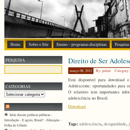
Home
Sobre o Site
Ensino – programas disciplinas
Pesquisa
Direito de Ser Adoles
PESQUISA
março 08, 2012
By: polart
Category
Está disponível para download 
Adolescente: oportunidades para re
CATEGORIAS
O relatório tem importantes info
Categorias
adolescência no Brasil.
Download
LINKS SELECIONADOS
Série discute políticas públicas -
Introdução - E agora, Brasil? - Educação -
Tags:
,
,
adolescência
desigualdade
Folha de S.Paulo