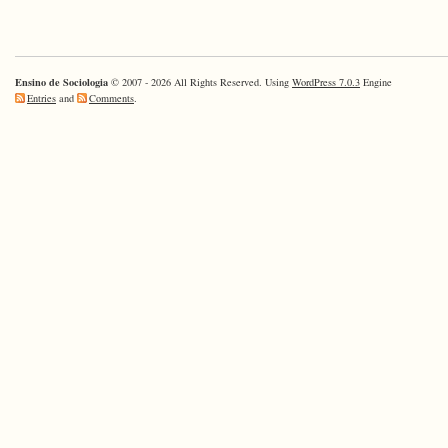
Ensino de Sociologia
© 2007 - 2026 All Rights Reserved. Using
WordPress 7.0.3
Engine
Entries
and
Comments
.