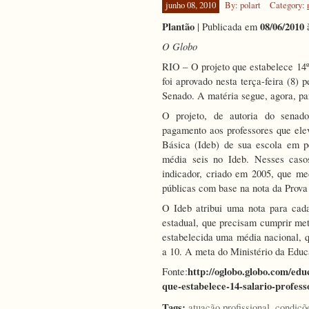
junho 08, 2010
By: polart
Category:
de
Trabalho
Plantão
08/06/2010
| Publicada em
–
10/03/20
O Globo
RIO – O projeto que estabelece 14º 
foi aprovado nesta terça-feira (8
Senado. A matéria segue, agora, pa
O projeto, de autoria do senad
pagamento aos professores que el
Básica (Ideb) de sua escola em p
média seis no Ideb. Nesses cas
indicador, criado em 2005, que me
públicas com base na nota da Prova 
O Ideb atribui uma nota para cad
estadual, que precisam cumprir me
estabelecida uma média nacional, 
a 10. A meta do Ministério da Educa
http://oglobo.globo.com/edu
Fonte:
que-estabelece-14-salario-profes
Tags:
,
atuação profissional
condiçõ