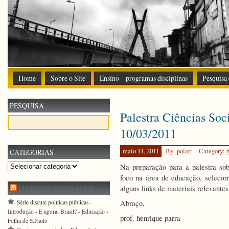
Home
Sobre o Site
Ensino – programas disciplinas
Pesquisa
PESQUISA
Palestra Ciências Soc
10/03/2011
maio 11, 2011
By: polart
Category:
b
CATEGORIAS
Categorias
Na preparação para a palestra sob
foco na área de educação, selecion
LINKS SELECIONADOS
alguns links de materiais relevantes
Série discute políticas públicas -
Abraço,
Introdução - E agora, Brasil? - Educação -
prof. henrique parra
Folha de S.Paulo