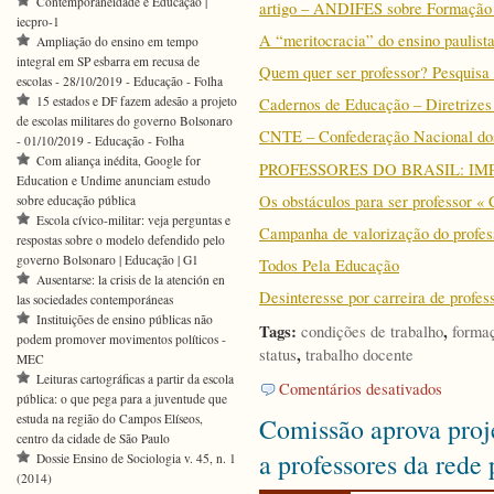
Contemporaneidade e Educação |
artigo – ANDIFES sobre Formação 
iecpro-1
A “meritocracia” do ensino paulist
Ampliação do ensino em tempo
integral em SP esbarra em recusa de
Quem quer ser professor? Pesquisa 
escolas - 28/10/2019 - Educação - Folha
15 estados e DF fazem adesão a projeto
Cadernos de Educação – Diretrizes
de escolas militares do governo Bolsonaro
CNTE – Confederação Nacional do
- 01/10/2019 - Educação - Folha
Com aliança inédita, Google for
PROFESSORES DO BRASIL: IM
Education e Undime anunciam estudo
Os obstáculos para ser professor « 
sobre educação pública
Escola cívico-militar: veja perguntas e
Campanha de valorização do profes
respostas sobre o modelo defendido pelo
governo Bolsonaro | Educação | G1
Todos Pela Educação
Ausentarse: la crisis de la atención en
Desinteresse por carreira de profes
las sociedades contemporáneas
Instituições de ensino públicas não
Tags:
,
condições de trabalho
formaç
podem promover movimentos políticos -
,
status
trabalho docente
MEC
Leituras cartográficas a partir da escola
em
Comentários desativados
pública: o que pega para a juventude que
Palestra
estuda na região do Campos Elíseos,
Comissão aprova proje
Ciências
centro da cidade de São Paulo
Sociais
a professores da rede 
Dossie Ensino de Sociologia v. 45, n. 1
e
(2014)
Mercado