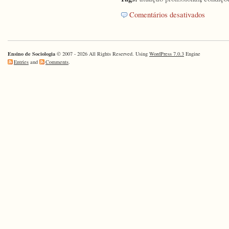
em
Comentários desativados
Comissão
aprova
projeto
que
Ensino de Sociologia
© 2007 - 2026 All Rights Reserved. Using
WordPress 7.0.3
Engine
estabelece
Entries
and
Comments
.
14º
salário
a
professore
da
rede
pública