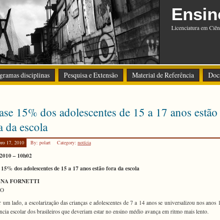
Ensin
Licenciatura em Ciên
gramas disciplinas
Pesquisa e Extensão
Material de Referência
Doc
se 15% dos adolescentes de 15 a 17 anos estão
a da escola
bro 17, 2010
By: polart
Category:
notícia
/2010
–
10h02
15% dos adolescentes de 15 a 17 anos estão fora da escola
NA FORNETTI
IO
r um lado, a escolarização das crianças e adolescentes de 7 a 14 anos se universalizou nos anos 
ncia escolar dos brasileiros que deveriam estar no ensino médio avança em ritmo mais lento.