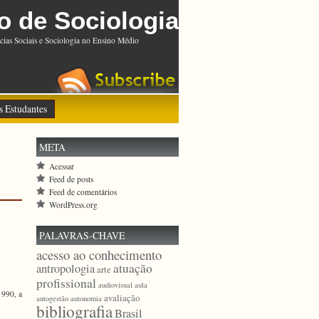
o de Sociologia
cias Sociais e Sociologia no Ensino Médio
s Estudantes
META
Acessar
Feed de posts
Feed de comentários
WordPress.org
PALAVRAS-CHAVE
acesso ao conhecimento
atuação
antropologia
arte
profissional
audiovisual
aula
1990, a
avaliação
autogestão
autonomia
bibliografia
Brasil