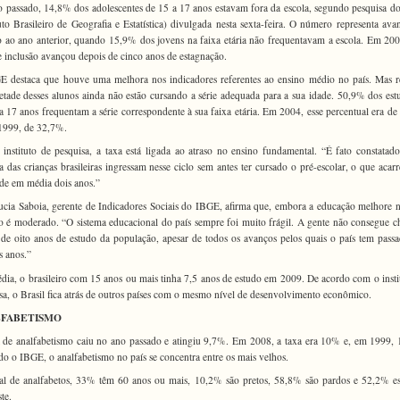
 passado, 14,8% dos adolescentes de 15 a 17 anos estavam fora da escola, segundo pesquisa 
tuto Brasileiro de Geografia e Estatística) divulgada nesta sexta-feira. O número representa av
o ao ano anterior, quando 15,9% dos jovens na faixa etária não frequentavam a escola. Em 200
e inclusão avançou depois de cinco anos de estagnação.
 destaca que houve uma melhora nos indicadores referentes ao ensino médio no país. Mas r
tade desses alunos ainda não estão cursando a série adequada para a sua idade. 50,9% dos est
a 17 anos frequentam a série correspondente à sua faixa etária. Em 2004, esse percentual era d
1999, de 32,7%.
 instituto de pesquisa, a taxa está ligada ao atraso no ensino fundamental. “É fato constatad
a das crianças brasileiras ingressam nesse ciclo sem antes ter cursado o pré-escolar, o que acar
 de em média dois anos.”
cia Saboia, gerente de Indicadores Sociais do IBGE, afirma que, embora a educação melhore n
o é moderado. “O sistema educacional do país sempre foi muito frágil. A gente não consegue c
de oito anos de estudo da população, apesar de todos os avanços pelos quais o país tem pass
s anos.”
ia, o brasileiro com 15 anos ou mais tinha 7,5 anos de estudo em 2009. De acordo com o insti
sa, o Brasil fica atrás de outros países com o mesmo nível de desenvolvimento econômico.
FABETISMO
 de analfabetismo caiu no ano passado e atingiu 9,7%. Em 2008, a taxa era 10% e, em 1999,
o o IBGE, o analfabetismo no país se concentra entre os mais velhos.
al de analfabetos, 33% têm 60 anos ou mais, 10,2% são pretos, 58,8% são pardos e 52,2% e
te.