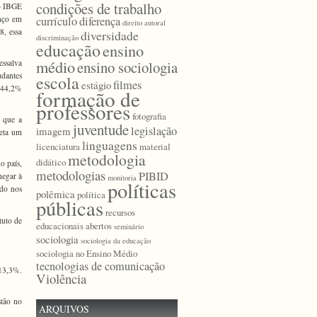
condições de trabalho
do IBGE
currículo
diferença
anço em
direito autoral
8, essa
diversidade
discriminação
educação
ensino
médio
ensino sociologia
essalva
udantes
escola
filmes
estágio
e 44,2%
formação de
professores
fotografia
o que a
juventude
legislação
imagem
reta um
linguagens
licenciatura
material
metodologia
didático
o país,
metodologias
PIBID
hegar à
monitoria
políticas
ado nos
polêmica
política
públicas
recursos
tuto de
educacionais abertos
seminário
sociologia
sociologia da educação
sociologia no Ensino Médio
tecnologias de comunicação
 13,3%.
Violência
stão no
ARQUIVOS