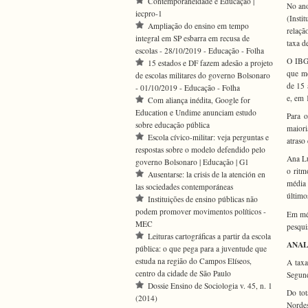
Contemporaneidade e Educação |
No ano
iecpro-1
(Insti
Ampliação do ensino em tempo
relaçã
integral em SP esbarra em recusa de
taxa d
escolas - 28/10/2019 - Educação - Folha
O IBGE
15 estados e DF fazem adesão a projeto
que me
de escolas militares do governo Bolsonaro
de 15 
- 01/10/2019 - Educação - Folha
e, em 
Com aliança inédita, Google for
Education e Undime anunciam estudo
Para o
sobre educação pública
maiori
Escola cívico-militar: veja perguntas e
atraso
respostas sobre o modelo defendido pelo
Ana Lu
governo Bolsonaro | Educação | G1
o ritm
Ausentarse: la crisis de la atención en
média 
las sociedades contemporáneas
último
Instituições de ensino públicas não
podem promover movimentos políticos -
Em méd
MEC
pesqui
Leituras cartográficas a partir da escola
ANAL
pública: o que pega para a juventude que
estuda na região do Campos Elíseos,
A taxa
centro da cidade de São Paulo
Segund
Dossie Ensino de Sociologia v. 45, n. 1
Do tot
(2014)
Nordes