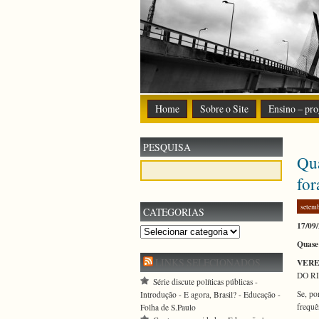
Home
Sobre o Site
Ensino – pro
PESQUISA
Qua
for
setem
CATEGORIAS
17/09
Categorias
Quase 
LINKS SELECIONADOS
VERE
DO R
Série discute políticas públicas -
Se, po
Introdução - E agora, Brasil? - Educação -
frequê
Folha de S.Paulo