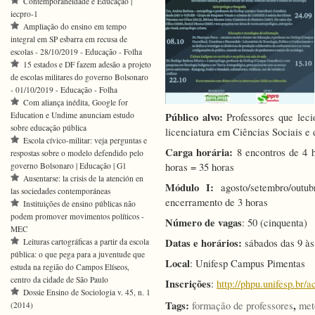
Contemporaneidade e Educação |
iecpro-1
Ampliação do ensino em tempo
integral em SP esbarra em recusa de
escolas - 28/10/2019 - Educação - Folha
15 estados e DF fazem adesão a projeto
de escolas militares do governo Bolsonaro
- 01/10/2019 - Educação - Folha
Com aliança inédita, Google for
Education e Undime anunciam estudo
Público alvo:
Professores que leci
sobre educação pública
licenciatura em Ciências Sociais e
Escola cívico-militar: veja perguntas e
Carga horária:
8 encontros de 4 h
respostas sobre o modelo defendido pelo
governo Bolsonaro | Educação | G1
horas = 35 horas
Ausentarse: la crisis de la atención en
Módulo I:
agosto/setembro/out
las sociedades contemporáneas
encerramento de 3 horas
Instituições de ensino públicas não
podem promover movimentos políticos -
Número de vagas
: 50 (cinquenta)
MEC
Datas e horários:
Leituras cartográficas a partir da escola
sábados das 9 às
pública: o que pega para a juventude que
Local
: Unifesp Campus Pimentas
estuda na região do Campos Elíseos,
centro da cidade de São Paulo
Inscrições
:
http://phpu.unifesp.br/a
Dossie Ensino de Sociologia v. 45, n. 1
Tags:
,
formação de professores
met
(2014)