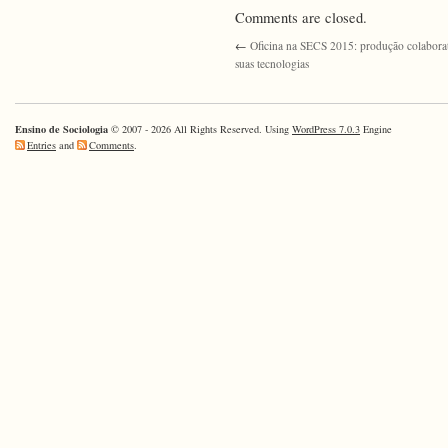
Comments are closed.
←
Oficina na SECS 2015: produção colaborat
suas tecnologias
Ensino de Sociologia
© 2007 - 2026 All Rights Reserved. Using
WordPress 7.0.3
Engine
Entries
and
Comments
.