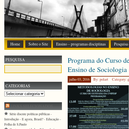
Home
Sobre o Site
Ensino – programas disciplinas
Pesquisa
Programa do Curso d
PESQUISA
Ensino de Sociologia
julho 03, 2016
By: polart
Category:
CATEGORIAS
Categorias
LINKS SELECIONADOS
Série discute políticas públicas -
Introdução - E agora, Brasil? - Educação -
Folha de S.Paulo