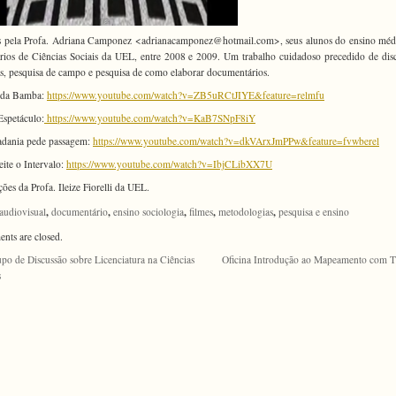
 pela Profa. Adriana Camponez <adrianacamponez@hotmail.com>, seus alunos do ensino méd
ários de Ciências Sociais da UEL, entre 2008 e 2009. Um trabalho cuidadoso precedido de dis
as, pesquisa de campo e pesquisa de como elaborar documentários.
rda Bamba:
https://www.youtube.com/watch?v=ZB5uRCtJIYE&feature=relmfu
 Espetáculo:
https://www.youtube.com/watch?v=KaB7SNpF8iY
adania pede passagem:
https://www.youtube.com/watch?v=dkVArxJmPPw&feature=fvwberel
ite o Intervalo:
https://www.youtube.com/watch?v=IbjCLibXX7U
ções da Profa. Ileize Fiorelli da UEL.
,
,
,
,
,
audiovisual
documentário
ensino sociologia
filmes
metodologias
pesquisa e ensino
ts are closed.
po de Discussão sobre Licenciatura na Ciências
Oficina Introdução ao Mapeamento com 
s