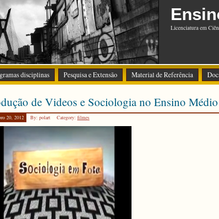
Ensin
Licenciatura em Ciên
gramas disciplinas
Pesquisa e Extensão
Material de Referência
Doc
dução de Videos e Sociologia no Ensino Médio
bro 20, 2012
By: polart
Category:
filmes