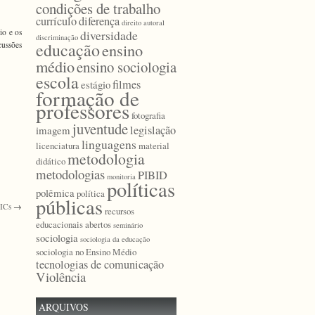
condições de trabalho
currículo
diferença
direito autoral
diversidade
io e os
discriminação
educação
ensino
cussões
médio
ensino sociologia
escola
filmes
estágio
formação de
professores
fotografia
juventude
legislação
imagem
linguagens
licenciatura
material
metodologia
didático
metodologias
PIBID
monitoria
políticas
polêmica
política
públicas
TICs
→
recursos
educacionais abertos
seminário
sociologia
sociologia da educação
sociologia no Ensino Médio
tecnologias de comunicação
Violência
ARQUIVOS