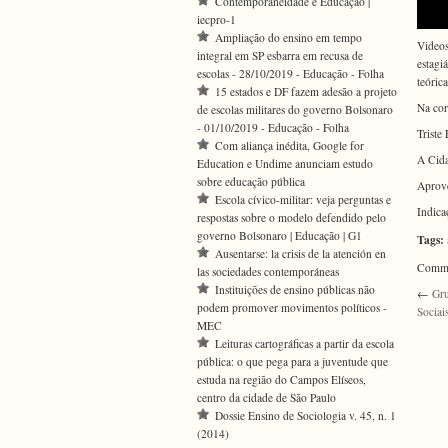
Contemporaneidade e Educação |
iecpro-1
Ampliação do ensino em tempo
Videos
integral em SP esbarra em recusa de
estagi
escolas - 28/10/2019 - Educação - Folha
teóric
15 estados e DF fazem adesão a projeto
Na co
de escolas militares do governo Bolsonaro
- 01/10/2019 - Educação - Folha
Triste
Com aliança inédita, Google for
A Cid
Education e Undime anunciam estudo
sobre educação pública
Aprove
Escola cívico-militar: veja perguntas e
Indica
respostas sobre o modelo defendido pelo
governo Bolsonaro | Educação | G1
Tags:
Ausentarse: la crisis de la atención en
Commen
las sociedades contemporáneas
Instituições de ensino públicas não
←
Gru
podem promover movimentos políticos -
Sociai
MEC
Leituras cartográficas a partir da escola
pública: o que pega para a juventude que
estuda na região do Campos Elíseos,
centro da cidade de São Paulo
Dossie Ensino de Sociologia v. 45, n. 1
(2014)