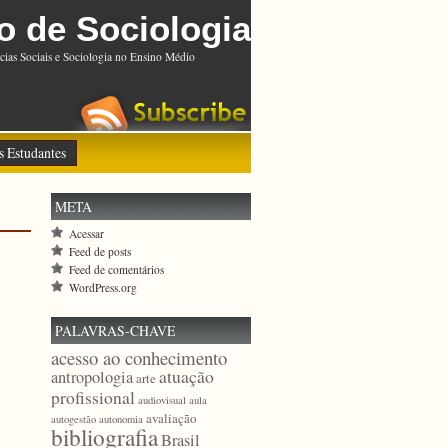
o de Sociologia
cias Sociais e Sociologia no Ensino Médio
s Estudantes
META
Acessar
Feed de posts
Feed de comentários
WordPress.org
PALAVRAS-CHAVE
acesso ao conhecimento
atuação
antropologia
arte
profissional
audiovisual
aula
avaliação
autogestão
autonomia
bibliografia
Brasil