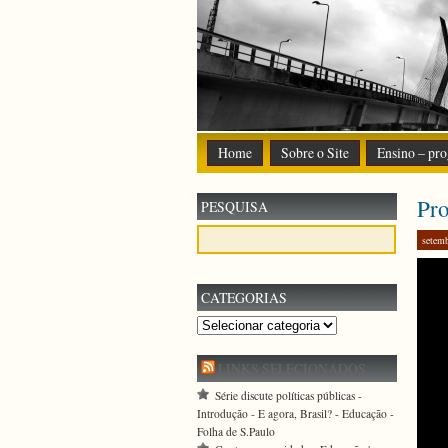
Home
Sobre o Site
Ensino – pro
Pro
PESQUISA
setem
CATEGORIAS
Categorias
LINKS SELECIONADOS
Série discute políticas públicas -
Introdução - E agora, Brasil? - Educação -
Folha de S.Paulo