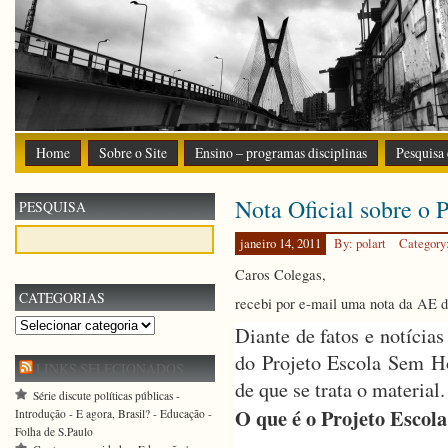
Home
Sobre o Site
Ensino – programas disciplinas
Pesquisa
Nota Oficial sobre o
PESQUISA
janeiro 14, 2011
By: polart
Category
Caros Colegas,
CATEGORIAS
recebi por e-mail uma nota da AE d
Categorias
Diante de fatos e notícia
do Projeto Escola Sem H
LINKS SELECIONADOS
de que se trata o material.
Série discute políticas públicas -
O que é o Projeto Esco
Introdução - E agora, Brasil? - Educação -
Folha de S.Paulo