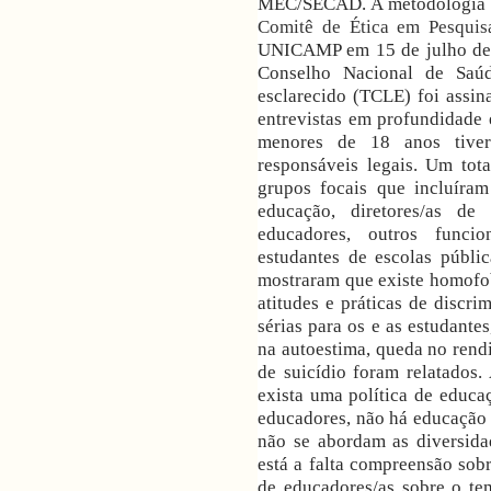
MEC/SECAD. A metodologia do
Comitê de Ética em Pesquis
UNICAMP em 15 de julho de 
Conselho Nacional de Saúd
esclarecido (TCLE) foi assin
entrevistas em profundidade 
menores de 18 anos tive
responsáveis legais. Um tota
grupos focais que incluíram
educação, diretores/as de 
educadores, outros funci
estudantes de escolas públic
mostraram que existe homofo
atitudes e práticas de discr
sérias para os e as estudantes
na autoestima, queda no rendi
de suicídio foram relatados
exista uma política de educa
educadores, não há educação 
não se abordam as diversida
está a falta compreensão sob
de educadores/as sobre o te