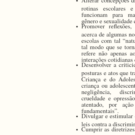
Alterar concepções di
rotinas escolares 
funcionam para man
gênero e sexualidade
Promover reflexões, 
acerca de algumas no
escolas com tal “nat
tal modo que se torn
refere não apenas a
interações cotidianas
Desenvolver a critici
posturas e atos que t
Criança e do Adole
criança ou adolescen
negligência, discr
crueldade e opressã
atentado, por açã
fundamentais”.
Divulgar e estimular 
leis contra a discrim
Cumprir as diretriz