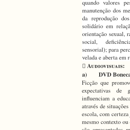
quando valores pe
manutenção dos mec
da reprodução dos
solidário em relaç
orientação sexual, r
social, deficiênc
sensorial); para per
velada e aberta em 
Audiovisuais
:

a) DVD Boneca n
Ficção que promove
expectativas de 
influenciam a educ
através de situaçõe
escola, com certeza 
mesmo contexto ou 
são apresentados 