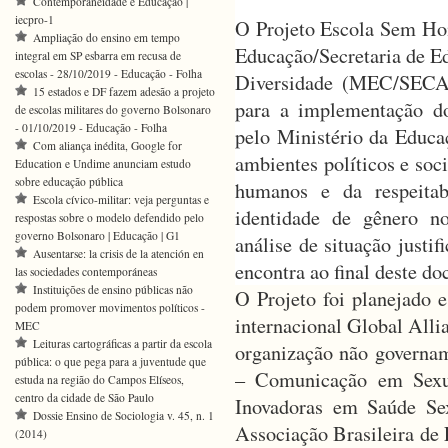
Contemporaneidade e Educação |
iecpro-1
O Projeto Escola Sem Hom
Ampliação do ensino em tempo
Educação/Secretaria de E
integral em SP esbarra em recusa de
escolas - 28/10/2019 - Educação - Folha
Diversidade (MEC/SECAD
15 estados e DF fazem adesão a projeto
para a implementação d
de escolas militares do governo Bolsonaro
- 01/10/2019 - Educação - Folha
pelo Ministério da Educa
Com aliança inédita, Google for
ambientes políticos e soci
Education e Undime anunciam estudo
sobre educação pública
humanos e da respeitab
Escola cívico-militar: veja perguntas e
identidade de gênero n
respostas sobre o modelo defendido pelo
governo Bolsonaro | Educação | G1
análise de situação justif
Ausentarse: la crisis de la atención en
encontra ao final deste d
las sociedades contemporáneas
Instituições de ensino públicas não
O Projeto foi planejado e
podem promover movimentos políticos -
internacional Global All
MEC
Leituras cartográficas a partir da escola
organização não governam
pública: o que pega para a juventude que
– Comunicação em Sexua
estuda na região do Campos Elíseos,
centro da cidade de São Paulo
Inovadoras em Saúde Se
Dossie Ensino de Sociologia v. 45, n. 1
Associação Brasileira de 
(2014)