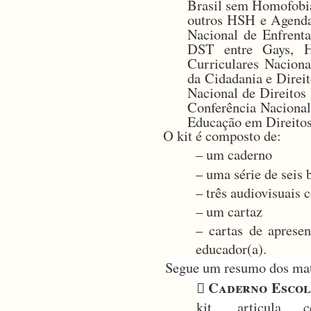
Brasil sem Homofobia
outros HSH e Agenda 
Nacional de Enfrent
DST entre Gays, H
Curriculares Nacion
da Cidadania e Dire
Nacional de Direitos
Conferência Nacional
Educação em Direitos
O kit é composto de:
– um caderno
– uma série de seis b
– três audiovisuais 
– um cartaz
– cartas de apresen
educador(a).
Segue um resumo dos mate
Caderno Escol

kit, articula