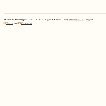
Ensino de Sociologia
© 2007 - 2026 All Rights Reserved. Using
WordPress 7.0.2
Engine
Entries
and
Comments
.