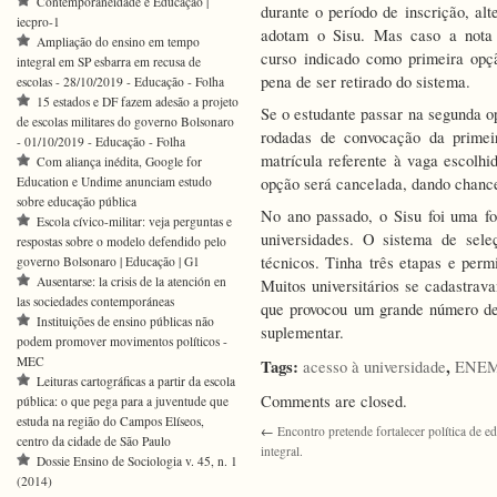
Contemporaneidade e Educação |
durante o período de inscrição, alt
iecpro-1
adotam o Sisu. Mas caso a nota 
Ampliação do ensino em tempo
curso indicado como primeira opçã
integral em SP esbarra em recusa de
pena de ser retirado do sistema.
escolas - 28/10/2019 - Educação - Folha
15 estados e DF fazem adesão a projeto
Se o estudante passar na segunda o
de escolas militares do governo Bolsonaro
rodadas de convocação da primei
- 01/10/2019 - Educação - Folha
matrícula referente à vaga escol
Com aliança inédita, Google for
Education e Undime anunciam estudo
opção será cancelada, dando chance
sobre educação pública
No ano passado, o Sisu foi uma f
Escola cívico-militar: veja perguntas e
universidades. O sistema de sele
respostas sobre o modelo defendido pelo
técnicos. Tinha três etapas e per
governo Bolsonaro | Educação | G1
Ausentarse: la crisis de la atención en
Muitos universitários se cadastrav
las sociedades contemporáneas
que provocou um grande número de
Instituições de ensino públicas não
suplementar.
podem promover movimentos políticos -
MEC
Tags:
,
acesso à universidade
ENE
Leituras cartográficas a partir da escola
Comments are closed.
pública: o que pega para a juventude que
estuda na região do Campos Elíseos,
←
Encontro pretende fortalecer política de e
centro da cidade de São Paulo
integral.
Dossie Ensino de Sociologia v. 45, n. 1
(2014)