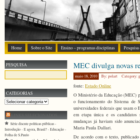
Home
Sobre o Site
Ensino – programas disciplinas
Pesquisa
MEC divulga novas re
PESQUISA
maio 18, 2010
By: polart
Category:
fonte:
Estado Online
CATEGORIAS
O Ministério da Educação (MEC) pub
o funcionamento do Sistema de S
Categorias
universidades federais que usam o 
em etapa única e os candidatos 
LINKS SELECIONADOS
mudanças já haviam sido anunciad
Série discute políticas públicas -
Maria Paula Dallari.
Introdução - E agora, Brasil? - Educação -
Folha de S.Paulo
De acordo com o texto, publicad